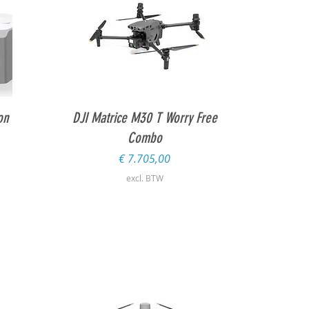
Snel overzicht
on
DJI Matrice M30 T Worry Free
Combo
Prijs
€ 7.705,00
excl. BTW