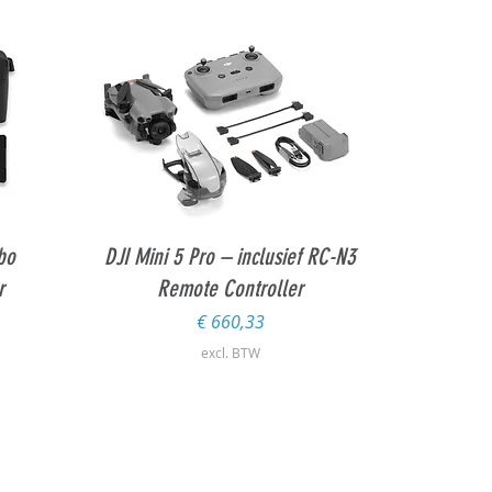
Snel overzicht
bo
DJI Mini 5 Pro – inclusief RC-N3
r
Remote Controller
Prijs
€ 660,33
excl. BTW