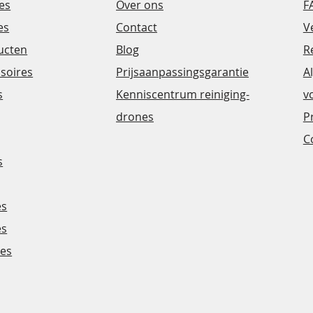
es
Over ons
F
es
Contact
V
ucten
Blog
R
ssoires
Prijsaanpassingsgarantie
A
s
Kenniscentrum
reiniging-
v
drones
P
C
s
es
es
nes