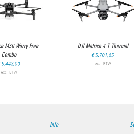
l overzicht
Snel overzicht
ce M30 Worry Free
DJI Matrice 4 T Thermal
Combo
Prijs
€ 5.701,65
rijs
 5.448,00
excl. BTW
excl. BTW
Info
S