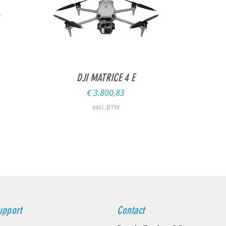
Snel overzicht
DJI MATRICE 4 E
Prijs
€ 3.800,83
excl. BTW
upport
Contact