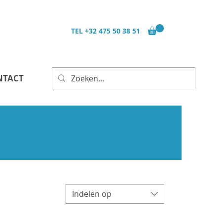
TEL
+32 475 50 38 51
NTACT
Indelen op