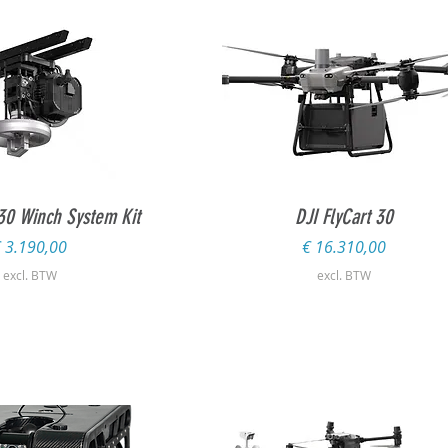
l overzicht
Snel overzicht
 30 Winch System Kit
DJI FlyCart 30
rijs
Prijs
 3.190,00
€ 16.310,00
excl. BTW
excl. BTW