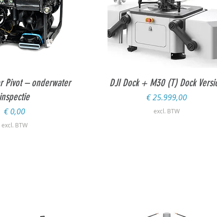
l overzicht
Snel overzicht
r Pivot – onderwater
DJI Dock + M30 (T) Dock Versi
inspectie
Prijs
€ 25.999,00
Prijs
€ 0,00
excl. BTW
excl. BTW