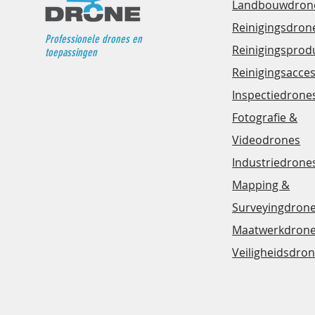
Landbouwdron
Reinigingsdron
Professionele drones en
Reinigingsprod
toepassingen
Reinigingsacce
Inspectiedrone
Fotografie &
Videodrones
Industriedrone
Mapping &
Surveyingdron
Maatwerkdron
Veiligheidsdro