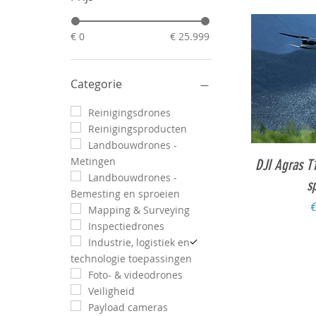
€ 0
€ 25.999
Categorie
Reinigingsdrones
Reinigingsproducten
Landbouwdrones -
Sne
Metingen
DJI Agras T
Landbouwdrones -
s
Bemesting en sproeien
P
€
Mapping & Surveying
Inspectiedrones
Industrie, logistiek en
technologie toepassingen
Foto- & videodrones
Veiligheid
Payload cameras