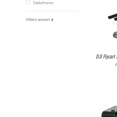
Toebehoren
Filters wissen
X
Sne
DJI Flycart
P
€