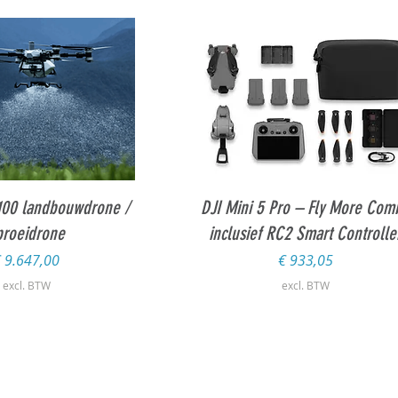
l overzicht
Snel overzicht
100 landbouwdrone /
DJI Mini 5 Pro – Fly More Com
proeidrone
inclusief RC2 Smart Controlle
rijs
Prijs
 9.647,00
€ 933,05
excl. BTW
excl. BTW