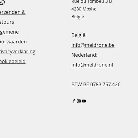
Rue du Tombeu 3 B
AQ
4280 Moxhe
erzenden &
België
etours
lgemene
België:
oorwaarden
info@meldrone.be
rivacyverklaring
Nederland:
ookiebeleid
info@meldrone.nl
BTW BE 0783.757.426