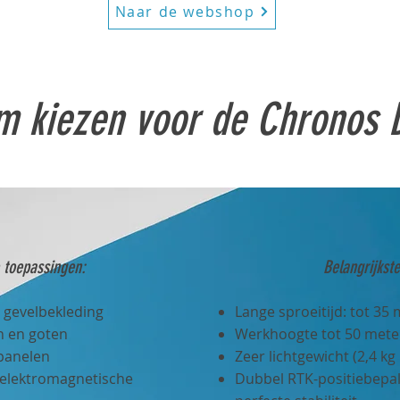
Naar de webshop
 kiezen voor de Chronos
e toepassingen:
Belangrijkst
n gevelbekleding
Lange sproeitijd: tot 35
 en goten
Werkhoogte tot 50 mete
panelen
Zeer lichtgewicht (2,4 kg 
n elektromagnetische
Dubbel RTK-positiebepa