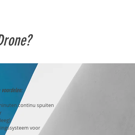
 Drone?
e voordelen:
 minuten continu spuiten
r
leeg)
lingssysteem voor