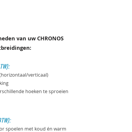
jkheden van uw CHRONOS
breidingen:
BTW):
orizontaal/verticaal)
king
rschillende hoeken te sproeien
BTW):
oor spoelen met koud én warm