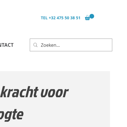
TEL
+32 475 50 38 51
NTACT
kracht voor
ogte