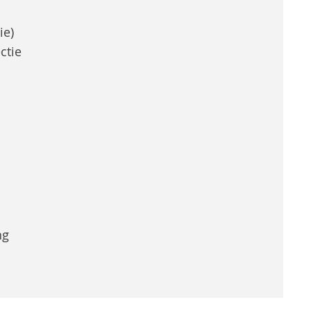
ie)
ctie
ng