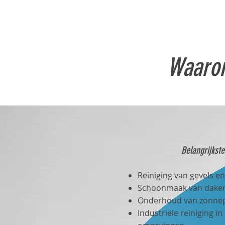
Waarom
Belangrijkst
Reiniging van gevels e
Schoonmaak van daken
Onderhoud van zonne
Industriële reiniging i