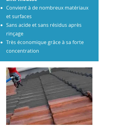
Convient à de nombreux matériaux
et surfaces
Sans acide et sans résidus après
rinçage
Très économique grâce à sa forte
concentration