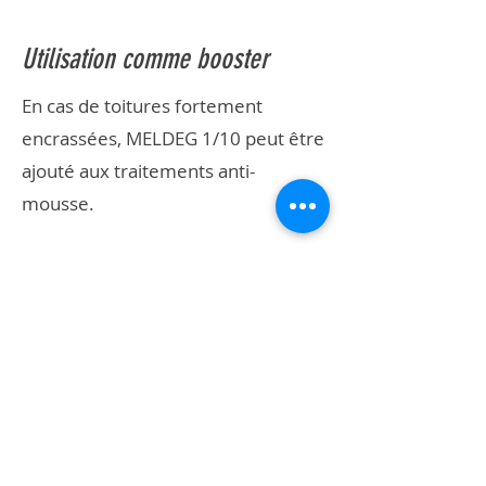
Utilisation comme booster
En cas de toitures fortement
encrassées, MELDEG 1/10 peut être
ajouté aux traitements anti-
mousse.
Dosage :
maximum
10%
par
rapport à la solution anti-mousse
prête à l’emploi.
Pourquoi choisir MELDEG 1/10 ?
Conçu pour un usage professionnel