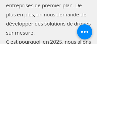
entreprises de premier plan. De
plus en plus, on nous demande de
développer des solutions de drones
sur mesure.
C'est pourquoi, en 2025, nous allons
développer ce service davantage et
commencer à concevoir des drones
entièrement adaptés aux besoins
et applications spécifiques.
Shop
Drones
Drones agriculture