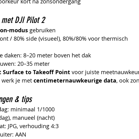
voorkeur kort na zonsondergang
 met DJI Pilot 2
ion-modus
 gebruiken
ont / 80% side (visueel), 80%/80% voor thermisch
le daken: 8–20 meter boven het dak
ouwen: 20–35 meter
 Surface to Takeoff Point
 voor juiste meetnauwkeu
werk je met 
centimeternauwkeurige data
, ook zo
ngen & tips
rdag: minimaal 1/1000
dag), manueel (nacht)
t: JPG, verhouding 4:3
uiter: AAN