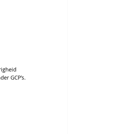
righeid
nder GCP’s.