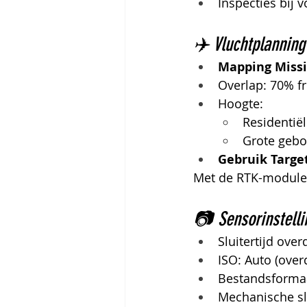
Inspecties bij 
✈️ Vluchtplanning
Mapping Miss
Overlap: 70% fr
Hoogte:
Residentië
Grote geb
Gebruik Target
Met de RTK-module 
📷 Sensorinstelli
Sluitertijd ove
ISO: Auto (over
Bestandsformaa
Mechanische sl