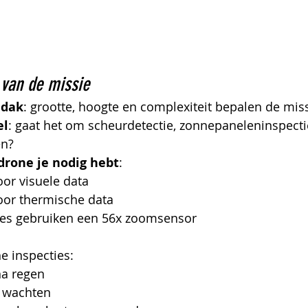
 van de missie
 dak
: grootte, hoogte en complexiteit bepalen de miss
el
: gaat het om scheurdetectie, zonnepaneleninspecti
en?
drone je nodig hebt
:
oor visuele data
oor thermische data
es gebruiken een 56x zoomsensor
e inspecties:
na regen
r wachten