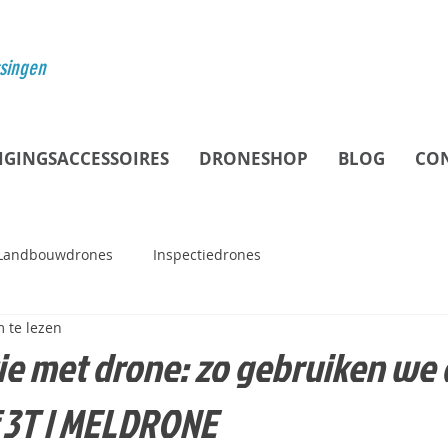
ssingen
IGINGSACCESSOIRES
DRONESHOP
BLOG
CO
Landbouwdrones
Inspectiedrones
 te lezen
e met drone: zo gebruiken we 
f 3T | MELDRONE