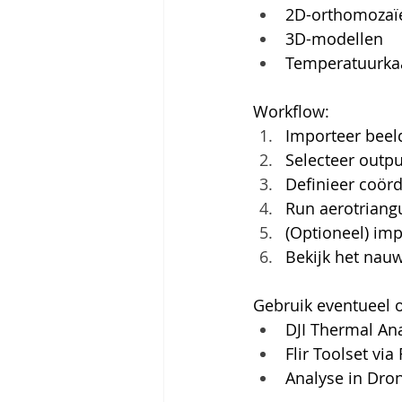
2D-orthomozaï
3D-modellen
Temperatuurkaa
Workflow:
Importeer beel
Selecteer output
Definieer coör
Run aerotriangu
(Optioneel) imp
Bekijk het nau
Gebruik eventueel 
DJI Thermal Ana
Flir Toolset via
Analyse in Dro