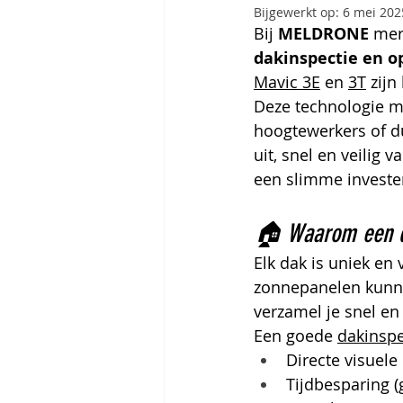
Bijgewerkt op:
6 mei 202
Bij 
MELDRONE
 mer
dakinspectie en 
Mavic 3E
 en 
3T
 zijn
Deze technologie m
hoogtewerkers of du
uit, snel en veilig 
een slimme investe
🏠 Waarom een dr
Elk dak is uniek en
zonnepanelen kunne
verzamel je snel en 
Een goede 
dakinspe
Directe visuele
Tijdbesparing (