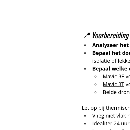
📍 Voorbereiding
Analyseer het
Bepaal het do
isolatie of lekk
Bepaal welke 
Mavic 3E
 v
Mavic 3T
 v
Beide dron
Let op bij thermisch
Vlieg niet vlak 
Idealiter 24 uu