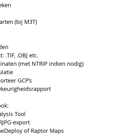
eken
rten (bij M3T)
den
: .TIF, .OBJ etc.
dinaten (met NTRIP indien nodig)
latie
orteer GCP’s
wkeurigheidsrapport
ook:
lysis Tool
 RJPG-export
neDeploy of Raptor Maps