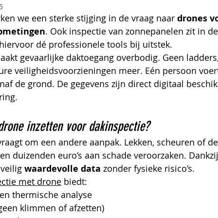
5
ken we een sterke stijging in de vraag naar 
drones vo
opmetingen
. Ook inspectie van zonnepanelen zit in de 
 hiervoor dé professionele tools bij uitstek.
aakt gevaarlijke daktoegang overbodig. Geen ladders,
re veiligheidsvoorzieningen meer. Eén persoon voert
vanaf de grond. De gegevens zijn direct digitaal beschi
ring.
one inzetten voor dakinspectie?
 vraagt om een andere aanpak. Lekken, scheuren of de
n duizenden euro’s aan schade veroorzaken. Dankzij
veilig 
waardevolle data
 zonder fysieke risico’s.
ctie met drone
 biedt:
 en thermische analyse
geen klimmen of afzetten)