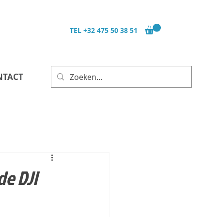
TEL
+32 475 50 38 51
NTACT
de DJI