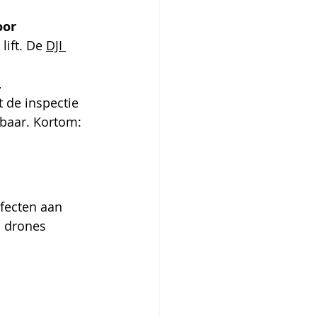
or 
lift. De 
DJI 
 
 de inspectie 
kbaar. Kortom: 
fecten aan 
 drones 