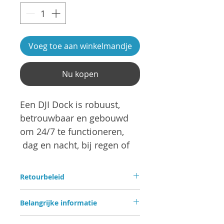
Voeg toe aan winkelmandje
Nu kopen
Een DJI Dock is robuust,
betrouwbaar en gebouwd
om 24/7 te functioneren,
dag en nacht, bij regen of
zonneschijn.
Retourbeleid
Elke DJI Dock herbergt een
Bent u niet tevreden? Geen
Matrice M30(T) waar het
Belangrijke informatie
probleem. U kunt uw aankoop
landt, oplaadt, opstijgt en
binnen
14 kalenderdagen
na
De informatie in deze nota is