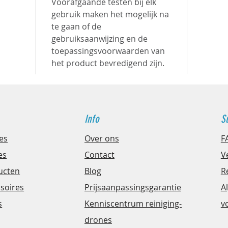
en 
Voorafgaande testen bij elk
gebruik maken het mogelijk na
360
te gaan of de
inn
gebruiksaanwijzing en de
voll
toepassingsvoorwaarden van
dyn
het product bevredigend zijn.
opn
kwal
DJI
gea
Info
S
afs
es
Over ons
F
hel
kra
es
Contact
V
ond
ucten
Blog
R
ove
ssoires
Prijsaanpassingsgarantie
A
zorg
s
Kenniscentrum
reiniging-
v
res
drones
Lan