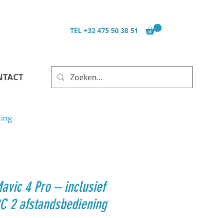
TEL
+32 475 50 38 51
NTACT
ring
avic 4 Pro – inclusief
C 2 afstandsbediening