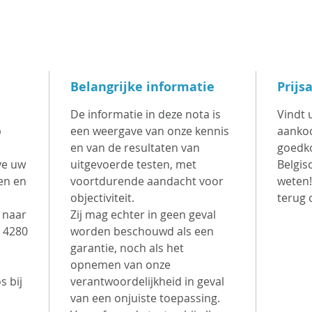
Belang
DJI Ma
100
hoo
Belangrijke informatie
Prijs
ver
foto
De informatie in deze nota is
Vindt 
4/3
p
een weergave van onze kennis
aankoo
ges
en van de resultaten van
goedko
vid
ve uw
uitgevoerde testen, met
Belgis
en en
voortdurende aandacht voor
weten!
bee
objectiviteit.
terug 
Dri
n naar
Zij mag echter in geen geval
cam
 4280
worden beschouwd als een
hoo
garantie, noch als het
Mav
opnemen van onze
med
s bij
verantwoordelijkheid in geval
tele
van een onjuiste toepassing.