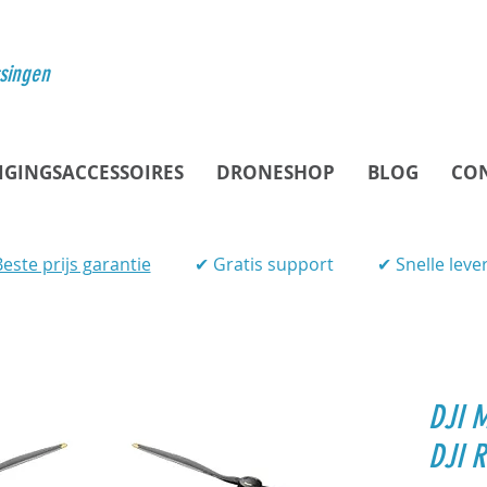
ssingen
IGINGSACCESSOIRES
DRONESHOP
BLOG
CO
este prijs garantie
✔ Gratis support
✔ Snelle leve
DJI M
DJI R