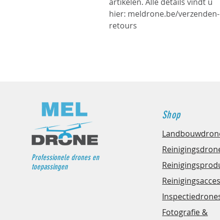
artikelen. Alle details vindt u
hier: meldrone.be/verzenden-
retours
Shop
Landbouwdron
Reinigingsdron
Professionele drones en
Reinigingsprod
toepassingen
Reinigingsacce
Inspectiedrone
Fotografie &