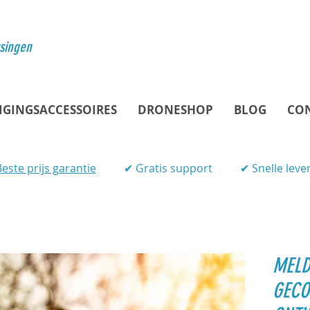
ssingen
IGINGSACCESSOIRES
DRONESHOP
BLOG
CO
este prijs garantie
✔ Gratis support
✔ Snelle leve
MELD
GECO