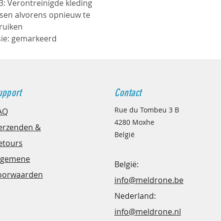
3
: Verontreinigde kleding
sen alvorens opnieuw te
ikt voor:
ruiken
sonenwagens en
sie: gemarkeerd
fvoertuigen
alen gevelbekleding
, gelakt aluminium en
en platen
upport
Contact
elvoegen en boordstenen
Rue du Tombeu 3 B
AQ
wijderen van
4280 Moxhe
erzenden &
densporen en zwarte
België
etours
ksporen
lgemene
België:
G 1/10
is perfect geschikt
oorwaarden
info@meldrone.be
et reinigen van alle
Nederland:
n voertuigen, zowel
ertuigen als
info@meldrone.nl