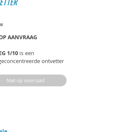
ETTER
ijs
TW
 OP AANVRAAG
G 1/10
is een
geconcentreerde ontvetter
et reinigen van sterk
lde oppervlakken.
Niet op voorraad
kt voor voertuigen,
ekleding, PVC, staal,
nium en tegelvoegen.
ten uitsluitend
jgbaar voor professionals,
ale