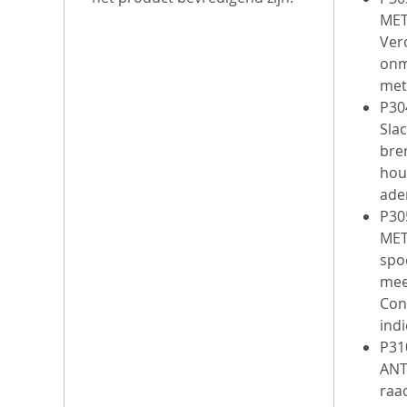
Belan
MET
Dit pr
Ver
geconc
onm
correc
met
P30
besch
Slac
verpli
bre
testen
hou
ade
Sterk
P30
Hyp
MET
of 
spo
Zeer
mee
Con
har
indi
Ges
P31
ind
ANT
Laa
raa
Bev