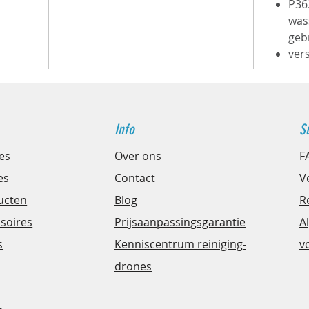
P36
was
Gesch
geb
Per
ver
wer
Met
PVC
stal
Info
S
Teg
es
Over ons
F
Ver
es
Contact
V
ban
ucten
Blog
R
roo
ssoires
Prijsaanpassingsgarantie
A
MELDE
s
Kenniscentrum
reiniging-
v
voor h
drones
soorte
werfvo