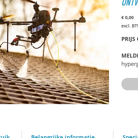
ONTV
Pr
€ 0,00
excl. B
PRIJS
MELDE
hyper
voor h
vervui
Geschi
gevelb
alumi
Produc
verkri
ruik
Belangrijke informatie
Speci