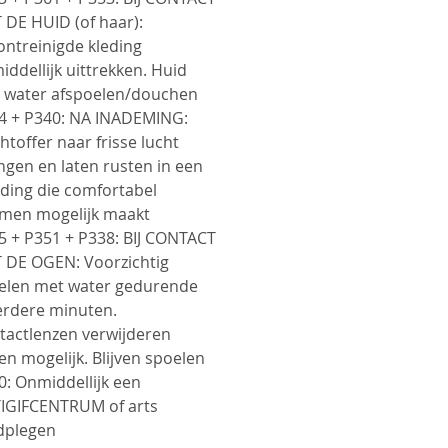
grijk – veiligheidsproduct
 DE HUID (of haar):
oduct is sterk
ontreinigde kleding
entreerd en vereist
iddellijk uittrekken.
Huid
te verdunning,
 water afspoelen/douchen
4 + P340
: NA INADEMING:
ermingsmiddelen en
htoffer naar frisse lucht
cht naspoelen. Altijd eerst
ngen en laten rusten in een
.
ding die comfortabel
men mogelijk maakt
e punten
5 + P351 + P338
: BIJ CONTACT
ergeconcentreerd – puur
 DE OGEN: Voorzichtig
verdund te gebruiken
elen met water gedurende
 effectief tegen olie, vet en
rdere minuten.
tactlenzen verwijderen
dnekkige vervuiling
en mogelijk. Blijven spoelen
chikt voor voertuigen en
0
: Onmiddellijk een
ustriële oppervlakken
IGIFCENTRUM of arts
t geen sporen na
dplegen
at geen zuur