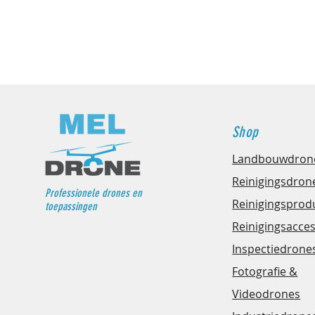
Shop
Landbouwdron
Reinigingsdron
Professionele drones en
Reinigingsprod
toepassingen
Reinigingsacce
Inspectiedrone
Fotografie &
Videodrones