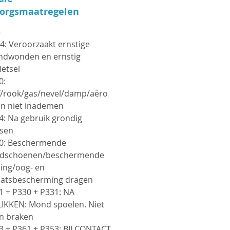
don van 20 liter.
zorgsmaatregelen
kkelijke kortingen
kelijk van de afgenomen
5
lheid. Prijzen op aanvraag
4
: Veroorzaakt ernstige
mail.
ndwonden en ernstig
letsel
0
:
dert moeiteloos olie, vet,
f/rook/gas/nevel/damp/aëro
terstoffen, dieselresten,
en niet inademen
f en roet.
4
: Na gebruik grondig
sen
rden gebruikt als
0
: Beschermende
ige booster in combinatie
dschoenen/beschermende
ndere
ding/oog- en
aatsbescherming dragen
ingsproducten (bvb met
1 + P330 + P331
: NA
SH 17 ) met een
LIKKEN: Mond spoelen.
Niet
ding van 1/10 of minder.
en braken
3 + P361 + P353
: BIJ CONTACT