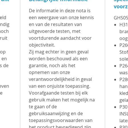
per bi
voor
Aantre
De informatie in deze nota is
afhan
eld
een weergave van onze kennis
GHS0
hoevee
undig
en van de resultaten van
H31
noch
uitgevoerde testen, met
via e-
bra
ruit
voortdurende aandacht voor
oog
objectiviteit.
P26
Verwij
 op
Zij mag echter in geen geval
Sto
koolwa
e en
worden beschouwd als een
sol
remsto
s de
garantie, noch als het
P26
opnemen van onze
was
Kan wo
verantwoordelijkheid in geval
P28
kracht
leven
van een onjuiste toepassing.
han
ke
Voorafgaande testen bij elk
met a
kle
gebruik maken het mogelijk na
gel
reinig
te gaan of de
P30
MELWA
gebruiksaanwijzing en de
INS
verhou
toepassingsvoorwaarden van
lat
het product bevredigend zijn.
P30