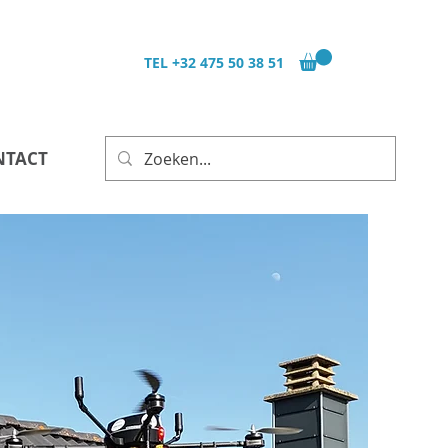
TEL
+32 475 50 38 51
NTACT