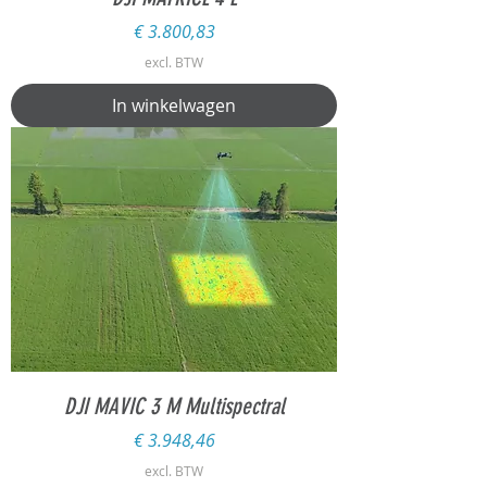
Prijs
€ 3.800,83
excl. BTW
In winkelwagen
DJI MAVIC 3 M Multispectral
Prijs
€ 3.948,46
excl. BTW