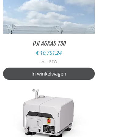
DJI AGRAS T50
Prijs
€ 10.751,24
excl. BTW
In winkelwagen