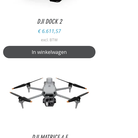
DJI DOCK 2
Prijs
€ 6.611,57
excl. BTW
In winkelwagen
DJI MATRICE 4 E