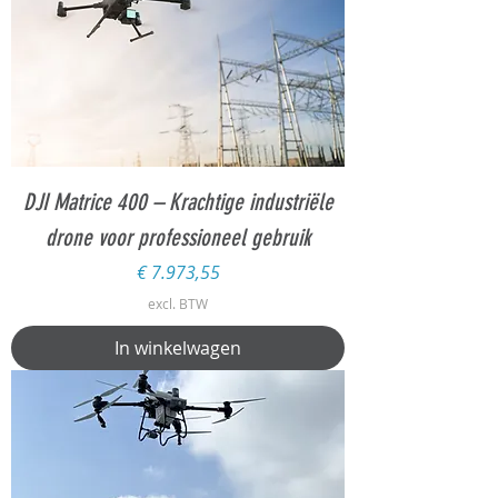
DJI Matrice 400 – Krachtige industriële
drone voor professioneel gebruik
Prijs
€ 7.973,55
excl. BTW
In winkelwagen