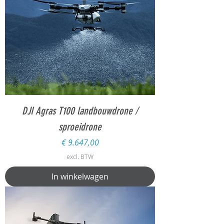
DJI Agras T100 landbouwdrone /
sproeidrone
Prijs
€ 9.647,00
excl. BTW
In winkelwagen