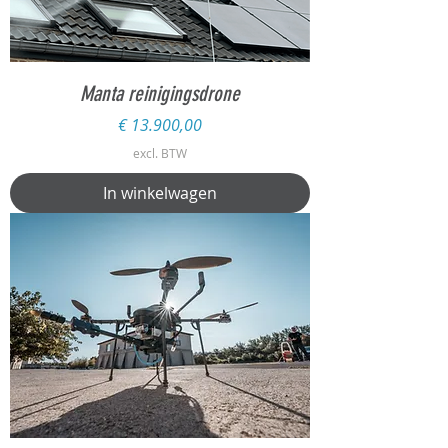
Manta reinigingsdrone
Prijs
€ 13.900,00
excl. BTW
In winkelwagen