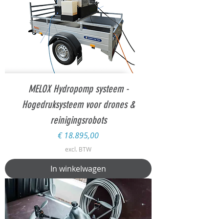
MELOX Hydropomp systeem -
Hogedruksysteem voor drones &
reinigingsrobots
Prijs
€ 18.895,00
excl. BTW
In winkelwagen