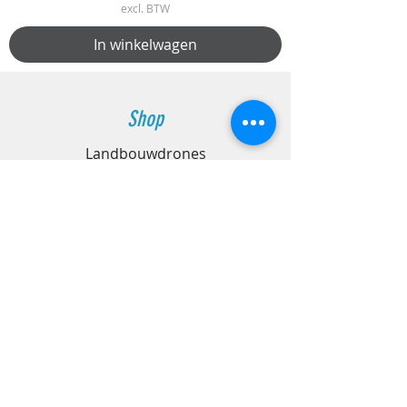
excl. BTW
In winkelwagen
Shop
Landbouwdrones
Reinigingsdrones
Reinigingsproducten
Reinigingsaccessoires
Inspectiedrones
Fotografie & Videodrones
Industriedrones
Mapping & Surveyingdrones
Maatwerkdrones