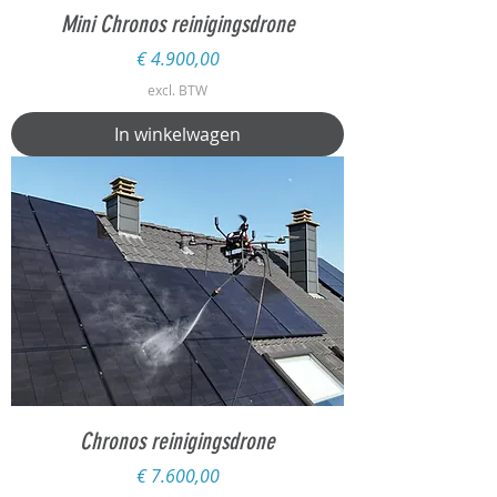
Mini Chronos reinigingsdrone
Prijs
€ 4.900,00
excl. BTW
In winkelwagen
Chronos reinigingsdrone
Prijs
€ 7.600,00