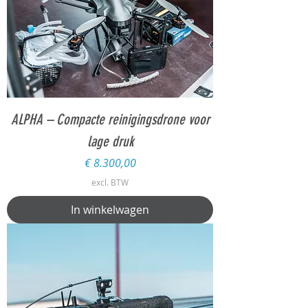
ALPHA – Compacte reinigingsdrone voor
lage druk
Prijs
€ 8.300,00
excl. BTW
In winkelwagen