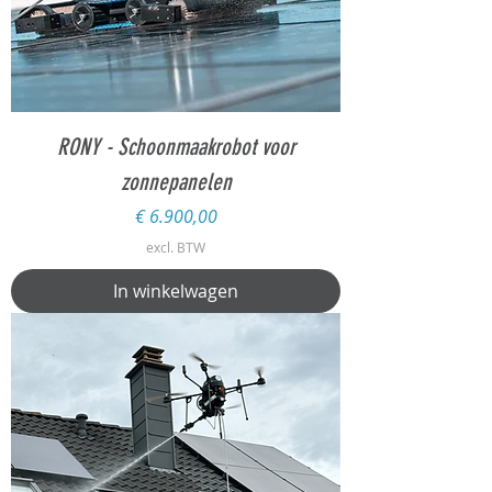
RONY - Schoonmaakrobot voor
zonnepanelen
Prijs
€ 6.900,00
excl. BTW
In winkelwagen