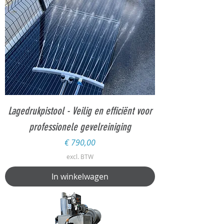
Lagedrukpistool - Veilig en efficiënt voor
professionele gevelreiniging
Prijs
€ 790,00
excl. BTW
In winkelwagen