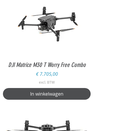
DJI Matrice M30 T Worry Free Combo
Prijs
€ 7.705,00
excl. BTW
In winkelwagen