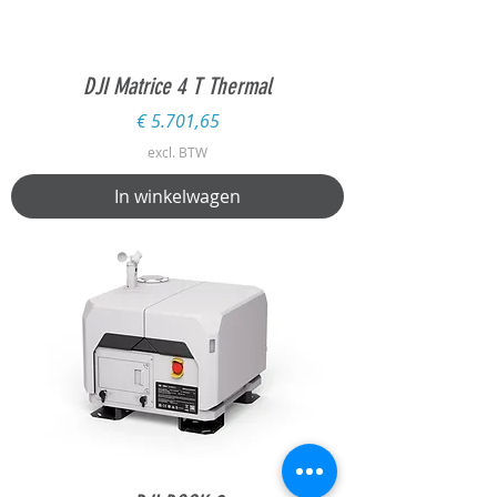
DJI Matrice 4 T Thermal
Prijs
€ 5.701,65
excl. BTW
In winkelwagen