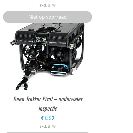
excl. BTW
Niet op voorraad
Deep Trekker Pivot – onderwater
inspectie
Prijs
€ 0,00
excl. BTW