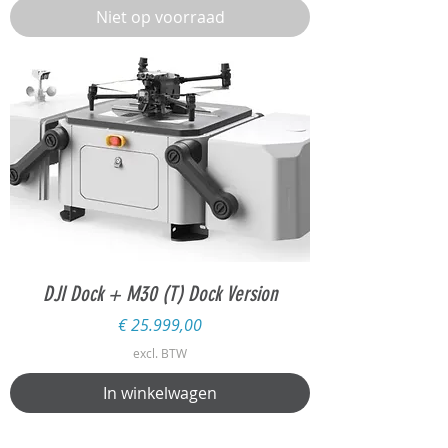
Niet op voorraad
DJI Dock + M30 (T) Dock Version
Prijs
€ 25.999,00
excl. BTW
In winkelwagen