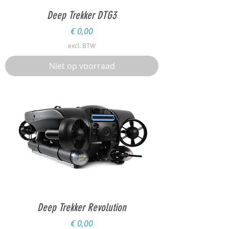
Deep Trekker DTG3
Prijs
€ 0,00
excl. BTW
Niet op voorraad
Deep Trekker Revolution
Prijs
€ 0,00