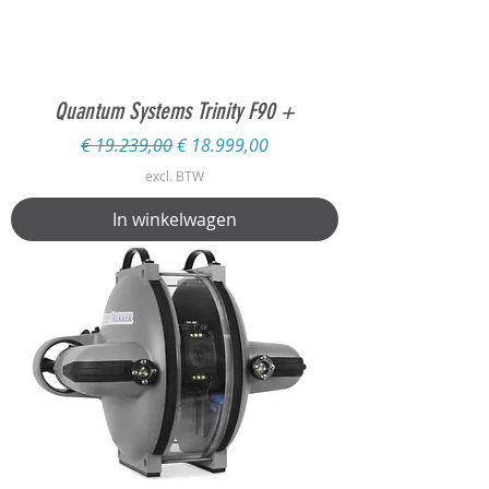
Quantum Systems Trinity F90 +
Normale prijs
Verkoopprijs
€ 19.239,00
€ 18.999,00
excl. BTW
In winkelwagen