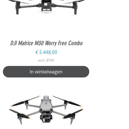
DJI Matrice M30 Worry Free Combo
Prijs
€ 5.448,00
excl. BTW
In winkelwagen