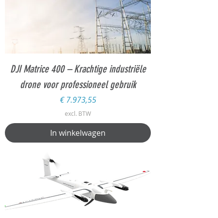
DJI Matrice 400 – Krachtige industriële
drone voor professioneel gebruik
Prijs
€ 7.973,55
excl. BTW
In winkelwagen