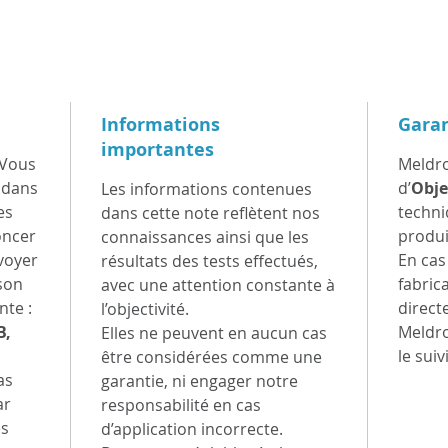
instal
Informations
Garan
Le RO
importantes
dévelo
 Vous
Meldro
les gr
 dans
d’
Obje
Les informations contenues
ne so
es
techni
dans cette note reflètent nos
rentab
oncer
produi
connaissances ainsi que les
nvoyer
En cas
résultats des tests effectués,
manuel
 son
fabrica
avec une attention constante à
contra
nte :
direct
l’objectivité.
nettoy
B,
Meldr
Elles ne peuvent en aucun cas
donc i
le suivi
être considérées comme une
réside
as
garantie, ni engager notre
carpor
ar
responsabilité en cas
indust
es
d’application incorrecte.