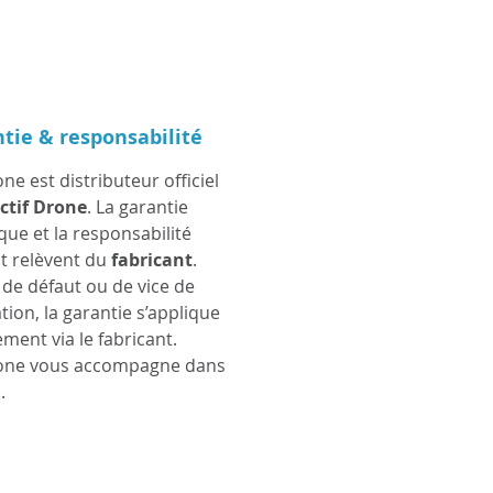
lations photovoltaïques.
tie & responsabilité
NY a été spécialement
ppé pour les surfaces où
ne est distributeur officiel
ands robots de nettoyage
ctif Drone
. La garantie
nt généralement pas
que et la responsabilité
les et où le nettoyage
t relèvent du
fabricant
.
 de défaut ou de vice de
 devient trop long et
tion, la garantie s’applique
ignant. Ce robot de
ement via le fabricant.
age photovoltaïque est
one vous accompagne dans
déal pour les installations
.
ntielles, les ombrières, les
ts solaires, les toitures
rielles de taille moyenne