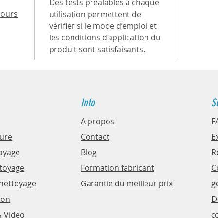
et dif
Des tests préalables à chaque
tours
utilisation permettent de
vérifier si le mode d’emploi et
Un ro
les conditions d’application du
pour 
produit sont satisfaisants.
solair
Le RO
compa
Info
S
impre
seulem
A propos
F
les br
ture
Contact
E
compac
oyage
Blog
R
mm, c
ttoyage
Formation fabricant
C
solair
 nettoyage
Garantie du meilleur prix
g
utilis
opérat
ion
D
& Vidéo
co