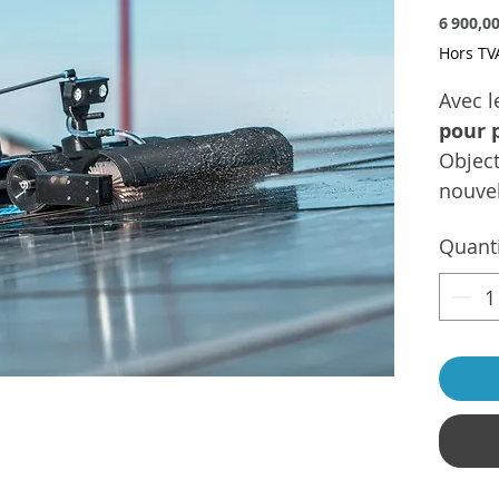
6 900,00
Hors TV
Avec 
pour 
Objec
nouvel
le net
Quant
panne
des to
drones
Drone 
terres
nettoy
puissa
partic
les pe